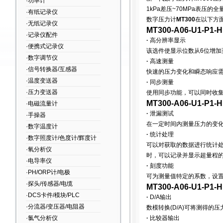
·功率计
1kPa差压~70MPa表压的
·有纸记录仪
数字压力计
MT300
在以下方
·无纸记录仪
MT300-A06-U1-P1
·记录仪配件
·
高分辨率显示
·便携式记录仪
该选件使显示位数从6位增加
·数字调节仪
·
高速测量
·信号转换器/互感器
快速的压力变化和瞬态响应
·温度变送器
·
同步测量
·压力变送器
使用同步功能，可以同时收
MT300-A06-U1-P1
·电磁流量计
·
泄漏测试
·手操器
在一定时间内测量压力的变
·数字温度计
·
统计处理
·数字照度计/色度计/辉度计
可以对获取的数据进行统计
·氧分析仪
时，可以记录并显示超量程
·电导率仪
·
刻度功能
·PH/ORP计/电极
可为测量值
特定的系数，设置
·探头/传感器/电缆
MT300-A06-U1-P1
·DCS卡件/模块/PLC
·
D/A输出
·分流器/变压器/电阻器
数模转换(D/A)可将测得的
·氯气分析仪
·
比较器输出