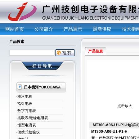
网站首页
公司简介
产品展示
最新供应
技术指
产品搜索
产品信息
日本横河YOKOGAWA
·横河电机
·指针电表
点击放大
·数字万用表
·兆欧表/绝缘电阻表
·钳型电流表
MT300-A06-U1-P1-H
的详
MT300-A06-U1-P1-H
·便携式校验仪
新一代数字压力计
MT300
压