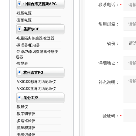
中国台湾艾普斯APC
联系电话：
·稳压电源
·变频电源
常用邮箱：
圣斯尔CE
·电量隔离传感器/变送器
省份：
·调理器/配电器
·功率/功率因数隔离传感变
送器
详细地址：
·数显表
杭州盘古PG
·VX6100彩屏无纸记录仪
补充说明：
·VX5100蓝屏无纸记录仪
昆仑工控
·数显仪
·数字调节仪
验证码：
·多路巡检仪
·流量积算仪
·无纸记录仪