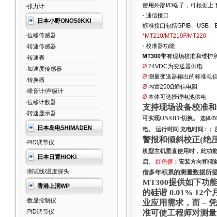
使用外部I/O端子，可根据
·张力计
·
通信接口
日本小野ONOS0KKI
标准接口包括GPIB、USB
·位移传感器
*MT210/MT210F/MT220
·
校准器功能
·转速传感器
MT300
带有现场校准和维护
·转速表
Ø
24VDC为变送器供电
·加速度传感器
Ø
测量变送器输出的标准电信号(
·转换器
Ø
内置250Ω通信电阻
·噪音计/声级计
Ø
本体可选择锂电池供电
·位移计数器
支持现场设备校准
·转速显示器
可实现
ON/OFF
切换。
选择
/
日本岛电SHIMADEN
电。
运行时间 充电时间
: :
警报和倾斜校正
(
绝
·PID调节仪
机型主机垂直使用时，此功
日本日置HIOKI
启。
红色值
：安装方向和倾
·测试线/温度探头
借多年积累的测量数据所
MT300
提供如下功
香港上润WP
的硅谐
0.01% 12
个
·数显控制仪
业应用需求，而
–
·PID调节仪
准可使工程师对测量