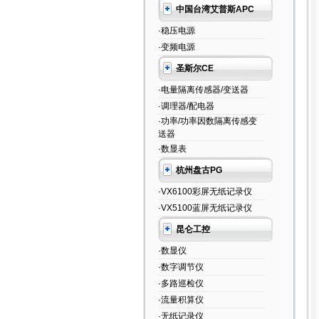
中国台湾艾普斯APC
·稳压电源
·变频电源
圣斯尔CE
·电量隔离传感器/变送器
·调理器/配电器
·功率/功率因数隔离传感变
送器
·数显表
杭州盘古PG
·VX6100彩屏无纸记录仪
·VX5100蓝屏无纸记录仪
昆仑工控
·数显仪
·数字调节仪
·多路巡检仪
·流量积算仪
·无纸记录仪