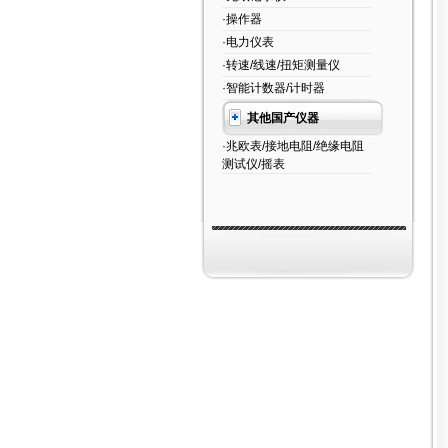
·操作器
·电力仪表
·转速/线速/扭矩测量仪
·智能计数器/计时器
其他国产仪器
·兆欧表/接地电阻/绝缘电阻
测试仪/摇表