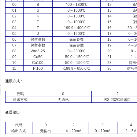
00
B
400
～
1800
℃
12
B
01
S
0
～
1600
℃
13
B
02
K
0
～
1300
℃
14
保
03
E
0
～
1000
℃
15
保
04
T
-199.9
～
400.0
℃
16
30
～
05
J
0
～
1200
℃
17
0
～
2
06
保留参数
保留参数
18
0
～
1
07
保留参数
保留参数
19
4
～
2
08
Wre3-25
0
～
2300
℃
20
0
～
09
Cu50
-50.0
～
150.0
℃
21
1
～
10
Cu100
-50.0
～
150.0
℃
28
特殊
11
Pt100
-199.9
～
650.0
℃
36
信号
通讯方式：
代码
0
2
通讯方式
无通讯
RS-232C
通讯口
变送输出
代码
0
2
3
4
输出方式
无输出
4
～
20mA
0
～
10mA
1
～
5V