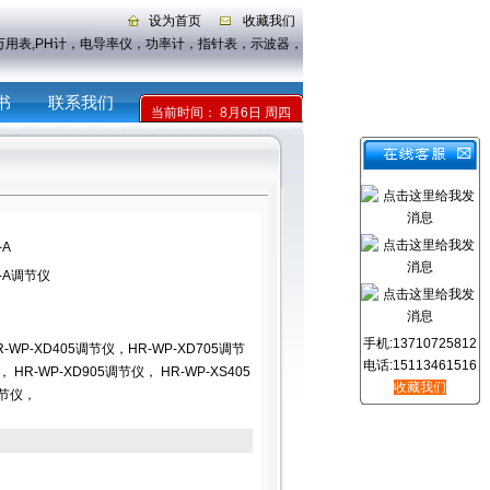
设为首页
收藏我们
仪,万用表,PH计，电导率仪，功率计，指针表，示波器，传感器
书
联系我们
当前时间：
8月6日 周四
-A
HL-A调节仪
手机:13710725812
R-WP-XD405调节仪，HR-WP-XD705调节
电话:15113461516
 HR-WP-XD905调节仪， HR-WP-XS405
收藏我们
调节仪，