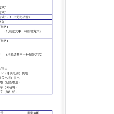
方式
”
方式
”
方式
”
（
D105
无此功能）
类型
”
可省略）
（只能选其中一种报警方式）
可省略）
警
（只能选其中一种报警方式）
警
V
输出
5V
（开关电源）供电
开关电源）供电
电（线性电源）
字
（
可省略
）
字
（
请注明
）
度号
测量范围