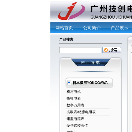
网站首页
公司简介
产品展示
产品搜索
日本横河YOKOGAWA
·横河电机
·指针电表
·数字万用表
·兆欧表/绝缘电阻表
·钳型电流表
·便携式校验仪