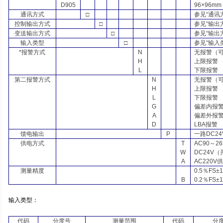
D905
96×96mm
通讯方式
□
参见
“
通讯
控制输出方式
□
参见
“
输出
变送输出方式
□
参见
“
输出
输入类型
□
参见
“
输入
*报警方式
N
无报警（
H
上限报警
L
下限报警
第二报警方式
N
无报警（
H
上限报警
L
下限报警
G
偏差内报
A
偏差外报
D
LBA
报警
馈电输出
P
一路
DC24
供电方式
T
AC90
～
26
W
DC24V
（
A
AC220V
供
测量精度
0.5
％
FS±1
B
0.2
％
FS±1
输入类型：
代码
分度号
测量范围
代码
分