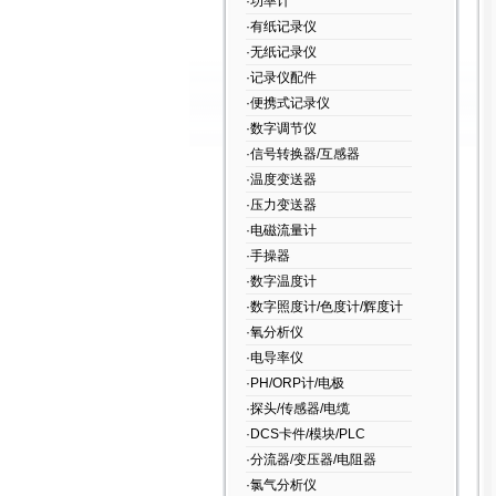
·功率计
·有纸记录仪
·无纸记录仪
·记录仪配件
·便携式记录仪
·数字调节仪
·信号转换器/互感器
·温度变送器
·压力变送器
·电磁流量计
·手操器
·数字温度计
·数字照度计/色度计/辉度计
·氧分析仪
·电导率仪
·PH/ORP计/电极
·探头/传感器/电缆
·DCS卡件/模块/PLC
·分流器/变压器/电阻器
·氯气分析仪