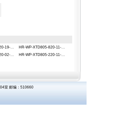
HR-WP-XTD805-820-19-HL-AHR-WP-XTD805-820-19-HL-A调节仪
HR-WP-XTD805-820-11-HL-AHR-WP-XTD805-820-11-HL-A调节仪
HR-WP-XTD805-220-02-HL-AHR-WP-XTD805-220-02-HL-A调节仪
HR-WP-XTD805-220-11-HL-AHR-WP-XTD805-220-11-HL-A调节仪
室 邮编：510660