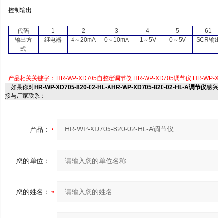
控制输出
代码
1
2
3
4
5
61
输出方
继电器
4
～
20mA
0
～
10mA
1
～
5V
0
～
5V
SCR
输
式
产品相关关键字：
HR-WP-XD705自整定调节仪
HR-WP-XD705调节仪
HR-WP-
如果你对
HR-WP-XD705-820-02-HL-AHR-WP-XD705-820-02-HL-A调节仪
感兴
接与厂家联系：
产品：
您的单位：
您的姓名：