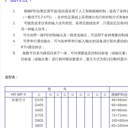
1.
模糊
PID
自整定调节器
/
温控器采用了人工智能模糊控制；提高了采样
（一般优于
0.2
％
FS
）；在外给定基础上采用微分先行的控制方式有效
2.
可随意改变仪表的输入信号类型。采用无跳线技术，只需设定仪表内
另一种输入信号；
3.
可分别带一路
PID
控制输出及一路变送输出，可适用于各种测量控制
4.
可带串行通信输出，可与各种带串行输入
/
输出的设备进行双向通信组
RTU
通信协议；
5.
集数字仪表与模拟仪表于一体，可对测量值及控制目标值（或输出量
目标值（或输出量）进行相对模拟量显示，显示方式为双
LED
数码显示
选型表：
型
号
HR-WP-X
□
-□
□
□
-□
-□
□
-□
□
模糊
PID
自
外形尺寸
D105
48×48mm
D405
96×48mm
S405
48×96mm
D705
72×72mm
D805
160×80m
S805
80×160m