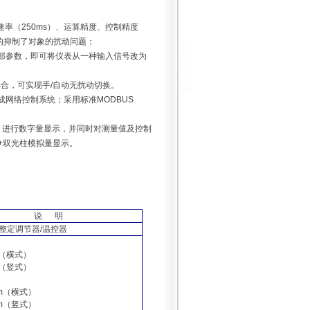
速率（
250ms
）、运算精度、控制精度
的抑制了对象的扰动问题；
部参数，即可将仪表从一种输入信号改为
场合，可实现手
/
自动无扰动切换。
成网络控制系统；采用标准
MODBUS
）进行数字量显示，并同时对测量值及控制
+
双光柱模拟量显示。
说
明
整定调节器
/
温控器
（横式）
（竖式）
m
（横式）
m
（竖式）