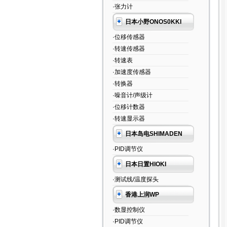
·张力计
日本小野ONOS0KKI
·位移传感器
·转速传感器
·转速表
·加速度传感器
·转换器
·噪音计/声级计
·位移计数器
·转速显示器
日本岛电SHIMADEN
·PID调节仪
日本日置HIOKI
·测试线/温度探头
香港上润WP
·数显控制仪
·PID调节仪