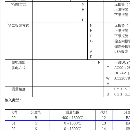
*报警方式
N
无报警（
H
上限报警
下限报警
L
第二报警方式
N
无报警（
H
上限报警
L
下限报警
G
偏差内报
偏差外报
A
LBA
报警
D
馈电输出
P
一路
DC2
供电方式
T
AC90
～
2
DC24V
（
W
AC220V
A
测量精度
0.5
％
FS±
B
0.2
％
FS±
输入类型：
代码
分度号
测量范围
代码
分
00
B
400
～
1800
℃
12
B
01
S
0
～
1600
℃
13
B
02
K
0
～
1300
℃
14
保