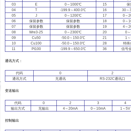
03
E
0
～
1000
℃
15
保
04
T
-199.9
～
400.0
℃
16
30
～
05
J
0
～
1200
℃
17
0
～
2
06
保留参数
保留参数
18
0
～
1
07
保留参数
保留参数
19
4
～
2
08
Wre3-25
0
～
2300
℃
20
0
～
09
Cu50
-50.0
～
150.0
℃
21
1
～
10
Cu100
-50.0
～
150.0
℃
28
特殊
11
Pt100
-199.9
～
650.0
℃
36
信号
通讯方式：
代码
0
2
通讯方式
无通讯
RS-232C
通讯口
变送输出
代码
0
2
3
4
输出方式
无输出
4
～
20mA
0
～
10mA
1
～
5V
控制输出