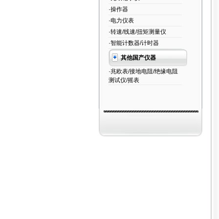
·操作器
·电力仪表
·转速/线速/扭矩测量仪
·智能计数器/计时器
其他国产仪器
·兆欧表/接地电阻/绝缘电阻
测试仪/摇表