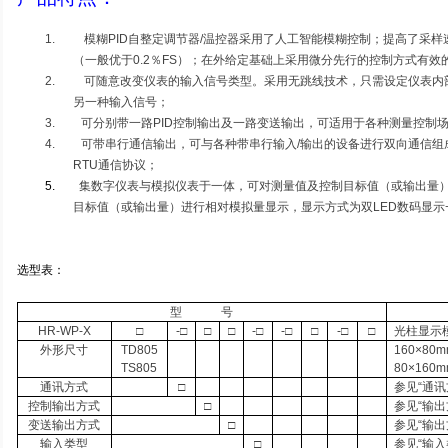
1.
模糊
PID
自整定调节器
/
温控器采用了人工智能模糊控制；提高了采样
（一般优于
0.2
％
FS
）；在外给定基础上采用微分先行的控制方式有效
2.
可随意改变仪表的输入信号类型。采用无跳线技术，只需设定仪表内
另一种输入信号；
3.
可分别带一路
PID
控制输出及一路变送输出，可适用于各种测量控制
4.
可带串行通信输出，可与各种带串行输入
/
输出的设备进行双向通信组
RTU
通信协议；
5.
集数字仪表与模拟仪表于一体，可对测量值及控制目标值（或输出量
目标值（或输出量）进行相对模拟量显示，显示方式为双
LED
数码显示
选型表：
型
号
HR-WP-X
□
-□
□
□
-□
-□
□
-□
□
光柱显示
外形尺寸
TD805
160×80m
TS805
80×160m
通讯方式
□
参见
“
通讯
控制输出方式
□
参见
“
输出
变送输出方式
□
参见
“
输出
输入类型
□
参见
“
输入