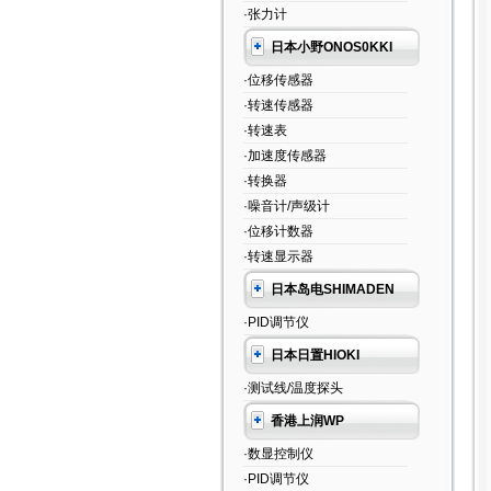
·张力计
日本小野ONOS0KKI
·位移传感器
·转速传感器
·转速表
·加速度传感器
·转换器
·噪音计/声级计
·位移计数器
·转速显示器
日本岛电SHIMADEN
·PID调节仪
日本日置HIOKI
·测试线/温度探头
香港上润WP
·数显控制仪
·PID调节仪