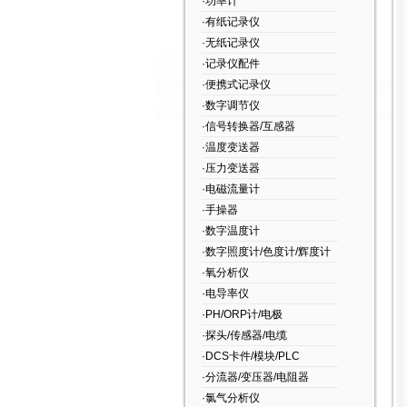
·功率计
·有纸记录仪
·无纸记录仪
·记录仪配件
·便携式记录仪
·数字调节仪
·信号转换器/互感器
·温度变送器
·压力变送器
·电磁流量计
·手操器
·数字温度计
·数字照度计/色度计/辉度计
·氧分析仪
·电导率仪
·PH/ORP计/电极
·探头/传感器/电缆
·DCS卡件/模块/PLC
·分流器/变压器/电阻器
·氯气分析仪