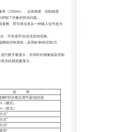
速率（
250ms
）、运算精度、控制精度
的抑制了对象的扰动问题；
部参数，即可将仪表从一种输入信号改为
场合，可实现手
/
自动无扰动切换。
成网络控制系统；采用标准
MODBUS
）进行数字量显示，并同时对测量值及控制
+
双光柱模拟量显示。
说
明
模糊
PID
自整定调节器
/
温控器
m
（横式）
m
（竖式）
方式
”
方式
”
方式
”
类型
”