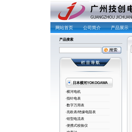
网站首页
公司简介
产品展示
产品搜索
日本横河YOKOGAWA
·横河电机
·指针电表
·数字万用表
·兆欧表/绝缘电阻表
·钳型电流表
·便携式校验仪