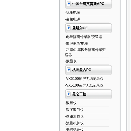
中国台湾艾普斯APC
·稳压电源
·变频电源
圣斯尔CE
·电量隔离传感器/变送器
·调理器/配电器
·功率/功率因数隔离传感变
送器
·数显表
杭州盘古PG
·VX6100彩屏无纸记录仪
·VX5100蓝屏无纸记录仪
昆仑工控
·数显仪
·数字调节仪
·多路巡检仪
·流量积算仪
·无纸记录仪