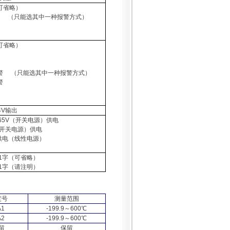
可省略）
（只能选其中一种报警方式）
可省略）
警
（只能选其中一种报警方式）
警
4V
输出
65V
（开关电源）供电
开关电源）供电
供电（线性电源）
1
字
（
可省略
）
1
字
（
请注明
）
度号
测量范围
A1
-199.9
～
600
℃
A2
-199.9
～
600
℃
留
保留