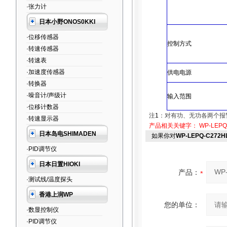
·张力计
日本小野ONOS0KKI
·位移传感器
控制方式
·转速传感器
·转速表
·加速度传感器
供电电源
·转换器
·噪音计/声级计
输入范围
·位移计数器
注
1
：对有功、无功各两个报
·转速显示器
产品相关关键字：
WP-LEPQ
日本岛电SHIMADEN
如果你对
WP-LEPQ-C272
·PID调节仪
日本日置HIOKI
产品：
·测试线/温度探头
香港上润WP
您的单位：
·数显控制仪
·PID调节仪