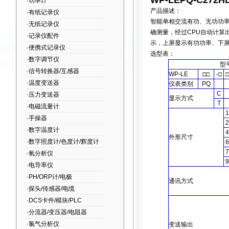
WP-LEPQ-C27
·功率计
产品描述：
·有纸记录仪
智能单相交流有功、无功功
·无纸记录仪
确测量，经过CPU自动计算
·记录仪配件
示，上屏显示有功功率、下
·便携式记录仪
选型表：
·数字调节仪
型
·信号转换器/互感器
WP-LE
□□
-□
□
·温度变送器
仪表类别
PQ
C
·压力变送器
显示方式
T
·电磁流量计
1
·手操器
2
·数字温度计
4
外形尺寸
·数字照度计/色度计/辉度计
6
7
·氧分析仪
9
·电导率仪
·PH/ORP计/电极
通讯方式
·探头/传感器/电缆
·DCS卡件/模块/PLC
·分流器/变压器/电阻器
·氯气分析仪
变送输出