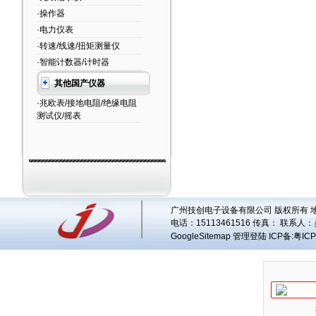
·操作器
·电力仪表
·转速/线速/扭矩测量仪
·智能计数器/计时器
其他国产仪器
·兆欧表/接地电阻/绝缘电阻
测试仪/摇表
广州技创电子设备有限公司 版权所有 地址
电话：15113461516 传真： 联系人：
GoogleSitemap
管理登陆
ICP备:
粤ICP