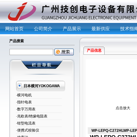
网站首页
公司简介
产品展示
最新供应
技术指
产品搜索
产品信息
日本横河YOKOGAWA
·横河电机
·指针电表
点击放大
·数字万用表
·兆欧表/绝缘电阻表
·钳型电流表
·便携式校验仪
WP-LEPQ-C272HLWP-L