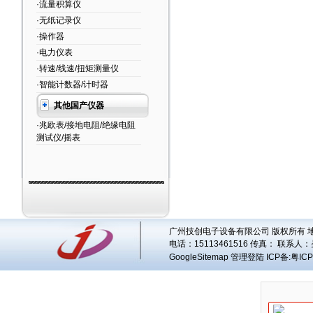
·流量积算仪
·无纸记录仪
·操作器
·电力仪表
·转速/线速/扭矩测量仪
·智能计数器/计时器
其他国产仪器
·兆欧表/接地电阻/绝缘电阻
测试仪/摇表
广州技创电子设备有限公司 版权所有 地址
电话：15113461516 传真： 联系人：
GoogleSitemap
管理登陆
ICP备:
粤ICP