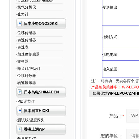
·分流器/变压器/电阻器
·氯气分析仪
变送输出
·张力计
日本小野ONOS0KKI
·位移传感器
控制方式
·转速传感器
·转速表
·加速度传感器
供电电源
·转换器
·噪音计/声级计
输入范围
·位移计数器
注
1
：对有功、无功各两个报
·转速显示器
产品相关关键字：
WP-LEPQ
日本岛电SHIMADEN
如果你对
WP-LEPQ-C274
·PID调节仪
日本日置HIOKI
产品：
·测试线/温度探头
香港上润WP
您的单位：
·数显控制仪