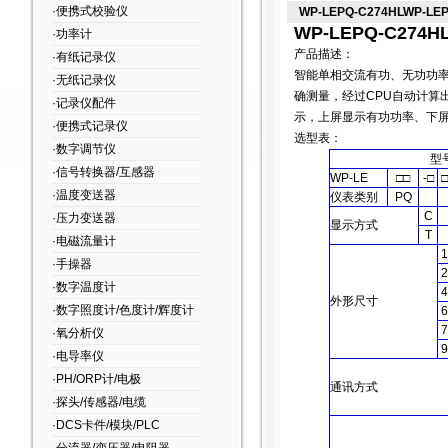
·便携式校验仪
WP-LEPQ-C274HLWP-L
WP-LEPQ-C27
·功率计
产品描述：
·有纸记录仪
智能单相交流有功、无功功
·无纸记录仪
确测量，经过CPU自动计算
·记录仪配件
示，上屏显示有功功率、下
·便携式记录仪
选型表：
·数字调节仪
型
·信号转换器/互感器
WP-LE
□□
-□
□
·温度变送器
仪表类别
PQ
C
·压力变送器
显示方式
T
·电磁流量计
1
·手操器
2
·数字温度计
4
外形尺寸
·数字照度计/色度计/辉度计
6
7
·氧分析仪
9
·电导率仪
·PH/ORP计/电极
通讯方式
·探头/传感器/电缆
·DCS卡件/模块/PLC