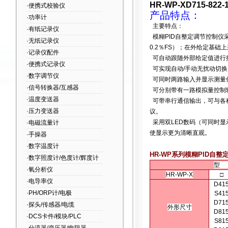
HR-WP-XD715-822-
·便携式校验仪
产品特点：
·功率计
主要特点：
·有纸记录仪
模糊PID自整定调节控制仪
·无纸记录仪
0.2％FS）；在外给定基
·记录仪配件
可自动跟随外部给定值进行
·便携式记录仪
可实现自动/手动无扰动切换
·数字调节仪
可同时两路输入并显示测量
·信号转换器/互感器
可分别带有一路模拟量控制输
·温度变送器
可带串行通信输出，可与各种
·压力变送器
议。
采用双LED数码（可同时显
·电磁流量计
使显示更为清晰直观。
·手操器
·数字温度计
HR-WP系列模糊PID自
·数字照度计/色度计/辉度计
型
·氧分析仪
HR-WP-X
□
·电导率仪
D41
·PH/ORP计/电极
S41
D71
·探头/传感器/电缆
外形尺寸
D81
·DCS卡件/模块/PLC
S81