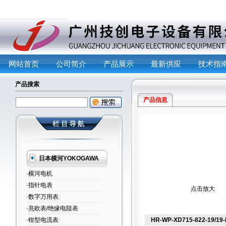
网站首页
公司简介
产品展示
最新供应
技术指
产品搜索
产品信息
日本横河YOKOGAWA
·横河电机
·指针电表
点击放大
·数字万用表
·兆欧表/绝缘电阻表
·钳型电流表
HR-WP-XD715-822-19/19