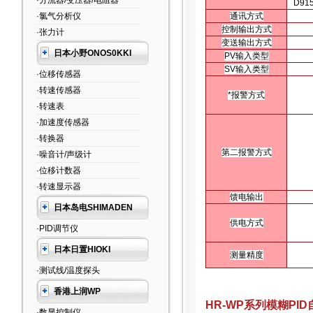
·分流器/变压器/电阻器
D91
·氯气分析仪
通讯方式
控制输出方式
·张力计
变送输出方式
日本小野ONOS0KKI
PV输入类型
SV输入类型
·位移传感器
·转速传感器
*报警方式
·转速表
·加速度传感器
·转换器
第二报警方式
·噪音计/声级计
·位移计数器
·转速显示器
馈电输出
日本岛电SHIMADEN
供电方式
·PID调节仪
日本日置HIOKI
测量精度
·测试线/温度探头
香港上润WP
HR-WP系列模糊P
·数显控制仪