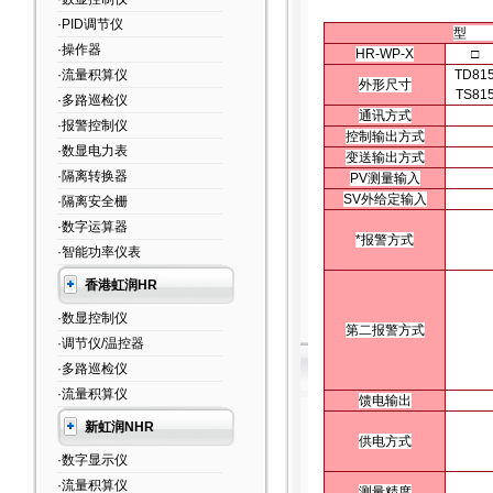
·PID调节仪
型
·操作器
HR-WP-X
□
·流量积算仪
TD81
外形尺寸
TS81
·多路巡检仪
通讯方式
·报警控制仪
控制输出方式
·数显电力表
变送输出方式
·隔离转换器
PV测量输入
SV外给定输入
·隔离安全栅
·数字运算器
*报警方式
·智能功率仪表
香港虹润HR
·数显控制仪
第二报警方式
·调节仪/温控器
·多路巡检仪
·流量积算仪
馈电输出
新虹润NHR
供电方式
·数字显示仪
·流量积算仪
测量精度