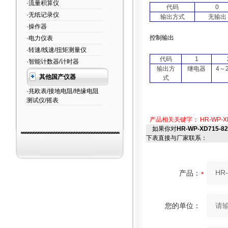
·流量积算仪
代码
0
·无纸记录仪
输出方式
无输出
·操作器
控制输出
·电力仪表
·转速/线速/扭矩测量仪
代码
1
·智能计数器/计时器
输出方
继电器
4
～
其他国产仪器
式
·兆欧表/接地电阻/绝缘电阻
测试仪/摇表
产品相关关键字：
HR-WP-
如果你对
HR-WP-XD715-82
下表直接与厂家联系：
产品：
您的单位：