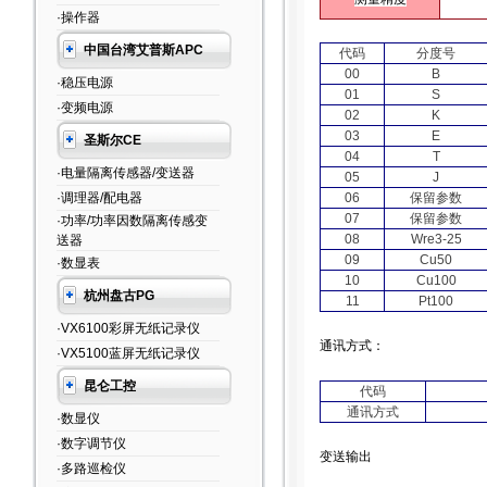
·操作器
中国台湾艾普斯APC
代码
分度号
00
B
·稳压电源
01
S
·变频电源
02
K
03
E
圣斯尔CE
04
T
·电量隔离传感器/变送器
05
J
·调理器/配电器
06
保留参数
07
保留参数
·功率/功率因数隔离传感变
08
Wre3-25
送器
09
Cu50
·数显表
10
Cu100
杭州盘古PG
11
Pt100
·VX6100彩屏无纸记录仪
通讯方式：
·VX5100蓝屏无纸记录仪
昆仑工控
代码
通讯方式
·数显仪
·数字调节仪
变送输出
·多路巡检仪