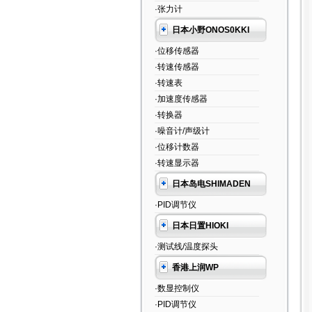
·张力计
日本小野ONOS0KKI
·位移传感器
·转速传感器
·转速表
·加速度传感器
·转换器
·噪音计/声级计
·位移计数器
·转速显示器
日本岛电SHIMADEN
·PID调节仪
日本日置HIOKI
·测试线/温度探头
香港上润WP
·数显控制仪
·PID调节仪