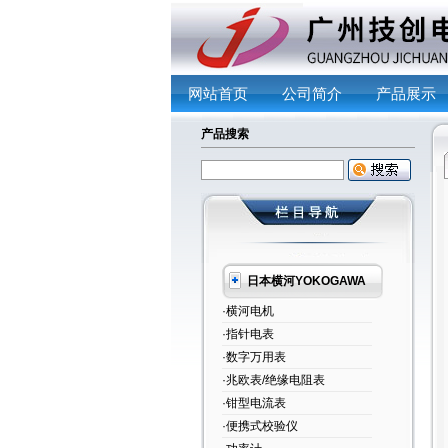
网站首页
公司简介
产品展示
产品搜索
日本横河YOKOGAWA
·横河电机
·指针电表
·数字万用表
·兆欧表/绝缘电阻表
·钳型电流表
·便携式校验仪