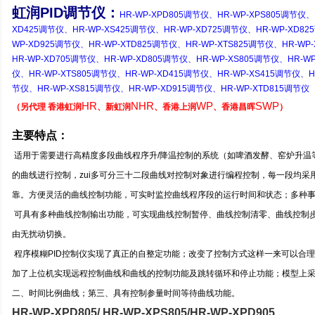
虹润
PID
调节仪：
HR-WP-XPD805
调节仪
、
HR-WP-XPS805
调节仪
、
XD425
调节仪
、
HR-WP-XS425
调节仪
、
HR-WP-XD725
调节仪
、
HR-WP-XD825
WP-XD925
调节仪
、
HR-WP-XTD825
调节仪
、
HR-WP-XTS825
调节仪
、
HR-WP-
HR-WP-XD705
调节仪
、
HR-WP-XD805
调节仪
、
HR-WP-XS805
调节仪
、
HR-WP
仪
、
HR-WP-XTS805
调节仪
、
HR-WP-XD415
调节仪
、
HR-WP-XS415
调节仪
、
H
节仪
、
HR-WP-XS815
调节仪
、
HR-WP-XD915
调节仪
、
HR-WP-XTD815
调节仪
HR
NHR
WP
SWP
（
另代理
香港虹润
、
新虹润
、
香港上润
、
香港昌晖
）
主要特点：
适用于需要进行高精度多段曲线程序升
/
降温控制的系统
（
如啤酒发酵、窑炉升温
的曲线进行控制，zui多可分三十二段曲线对控制对象进行编程控制，每一段均采
靠。方便灵活的曲线控制功能，可实时监控曲线程序段的运行时间和状态；多种
可具有多种曲线控制输出功能，可实现曲线控制暂停、曲线控制清零、曲线控制
由无扰动切换。
程序模糊
PID
控制仪实现了真正的自整定功能；改变了控制方式这样一来可以合理
加了上位机实现远程控制曲线和曲线的控制功能及跳转循环和停止功能；模型上采
二、时间比例曲线；第三、具有控制参量时间等待曲线功能。
HR-WP-XPD805
/
HR-WP-XPS805
/
HR-WP-XPD905