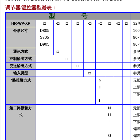
调节器
/
温控器型谱表：
型
号
HR-WP-XP
□
-□
□
□
-□
-□
□
-□
□
32
外形尺寸
D805
16
S805
80
D905
96
通讯方式
□
参
控制输出方式
□
参
变送输出方式
□
参
输入类型
□
参
*路报警方式
N
无
H
上
下
L
第二路报警方
N
无
式
H
上
L
下
偏
G
偏