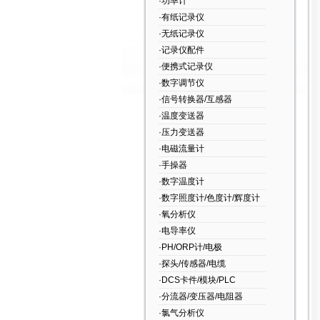
·功率计
·有纸记录仪
·无纸记录仪
·记录仪配件
·便携式记录仪
·数字调节仪
·信号转换器/互感器
·温度变送器
·压力变送器
·电磁流量计
·手操器
·数字温度计
·数字照度计/色度计/辉度计
·氧分析仪
·电导率仪
·PH/ORP计/电极
·探头/传感器/电缆
·DCS卡件/模块/PLC
·分流器/变压器/电阻器
·氯气分析仪