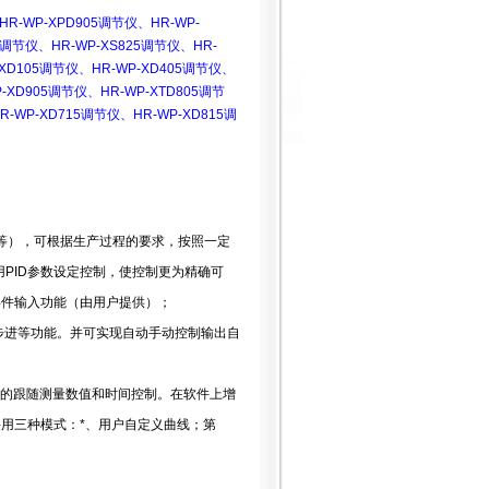
HR-WP-XPD905
调节仪
、
HR-WP-
调节仪
、
HR-WP-XS825
调节仪
、
HR-
XD105
调节仪
、
HR-WP-XD405
调节仪
、
-XD905
调节仪
、
HR-WP-XTD805
调节
R-WP-XD715
调节仪
、
HR-WP-XD815
调
等
）
，可根据生产过程的要求，按照一定
用
PID
参数设定控制，使控制更为精确可
事件输入功能
（
由用户提供
）
；
步进等功能。并可实现自动手动控制输出自
的跟随测量数值和时间控制。在软件上增
用三种模式：*、用户自定义曲线；第