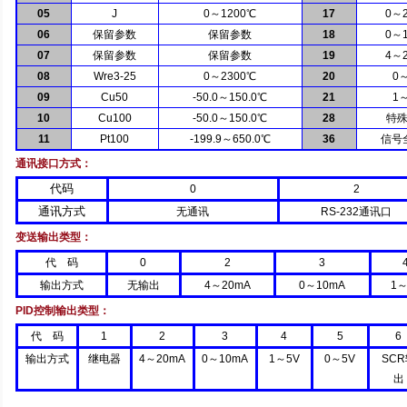
05
J
0
～
1200
℃
17
0
～
06
保留参数
保留参数
18
0
～
07
保留参数
保留参数
19
4
～
08
Wre3-25
0
～
2300
℃
20
0
09
Cu50
-50.0
～
150.0
℃
21
1
10
Cu100
-50.0
～
150.0
℃
28
特
11
Pt100
-199.9
～
650.0
℃
36
信号
通讯接口方式：
代码
0
2
通讯方式
无通讯
RS-232
通讯口
变送输出类型：
代
码
0
2
3
输出方式
无输出
4
～
20mA
0
～
10mA
1
PID
控制输出类型：
代
码
1
2
3
4
5
6
输出方式
继电器
4
～
20mA
0
～
10mA
1
～
5V
0
～
5V
SCR
出