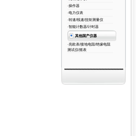
·操作器
·电力仪表
·转速/线速/扭矩测量仪
·智能计数器/计时器
其他国产仪器
·兆欧表/接地电阻/绝缘电阻
测试仪/摇表