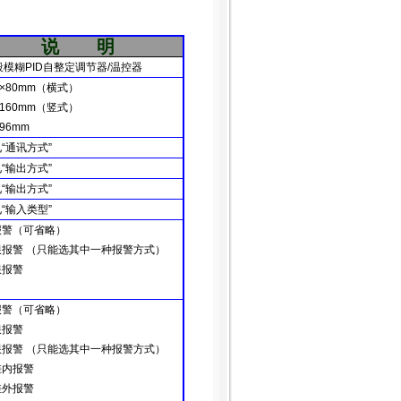
说
明
段模糊
PID
自整定调节器
/
温控器
0×80mm（
横式
）
×160mm（
竖式
）
×96mm
见
“
通讯方式
”
见
“
输出方式
”
见
“
输出方式
”
见
“
输入类型
”
报警
（
可省略
）
限报警
（
只能选其中一种报警方式
）
限报警
报警
（
可省略
）
限报警
限报警
（
只能选其中一种报警方式
）
差内报警
差外报警