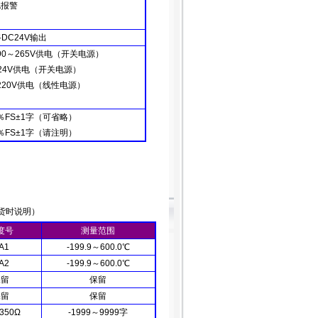
A
报警
路
DC24V
输出
90
～
265V
供电
（
开关电源
）
24V
供电
（
开关电源
）
220V
供电
（
线性电源
）
％
FS±1
字
（
可省略
）
％
FS±1
字
（
请注明
）
货时说明
）
度号
测量范围
A1
-199.9
～
600.0
℃
A2
-199.9
～
600.0
℃
保留
保留
保留
保留
350Ω
-1999
～
9999
字