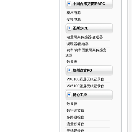
中国台湾艾普斯APC
·稳压电源
·变频电源
圣斯尔CE
·电量隔离传感器/变送器
·调理器/配电器
·功率/功率因数隔离传感变
送器
·数显表
杭州盘古PG
·VX6100彩屏无纸记录仪
·VX5100蓝屏无纸记录仪
昆仑工控
·数显仪
·数字调节仪
·多路巡检仪
·流量积算仪
·无纸记录仪