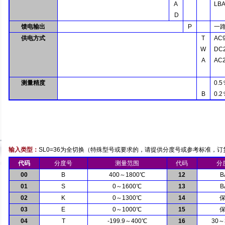
A
LB
D
馈电输出
P
一
供电方式
T
AC
W
DC
A
AC
测量精度
0.5
B
0.2
输入类型：
SL0=36
为全切换
（
特殊型号或要求的，请提供分度号或参考标准，订
代码
分度号
测量范围
代码
分
00
B
400
～
1800
℃
12
B
01
S
0
～
1600
℃
13
B
02
K
0
～
1300
℃
14
03
E
0
～
1000
℃
15
04
T
-199.9
～
400
℃
16
30
～