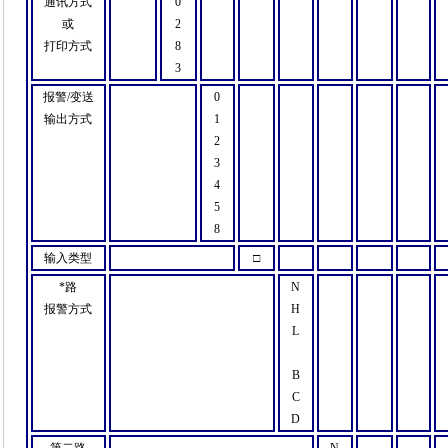
通讯方式
0
或
2
打印方式
8
3
报警
/
变送
0
输出方式
1
2
3
4
5
8
输入类型
□
*路
N
报警方式
H
L
B
C
D
第二路
N