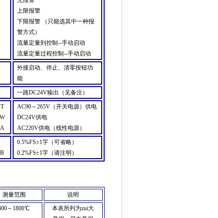
上限报警
下限报警
（
只能选其中一种报
警方式
）
流量定量到控制
--
手动启动
流量定量过程控制
--
手动启动
外接启动、停止、清零按钮功
能
一路
DC24V
输出
（
见备注
）
T
AC90
～
265V（
开关电源
）
供电
W
DC24V
供电
A
AC220V
供电
（
线性电源
）
0.5%FS±1
字
（
可省略
）
B
0.2%FS±1
字
（
请注明
）
测量范围
说明
400
～
1800
℃
本表所列为zui大