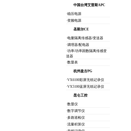
中国台湾艾普斯APC
·稳压电源
·变频电源
圣斯尔CE
·电量隔离传感器/变送器
·调理器/配电器
·功率/功率因数隔离传感变
送器
·数显表
杭州盘古PG
·VX6100彩屏无纸记录仪
·VX5100蓝屏无纸记录仪
昆仑工控
·数显仪
·数字调节仪
·多路巡检仪
·流量积算仪