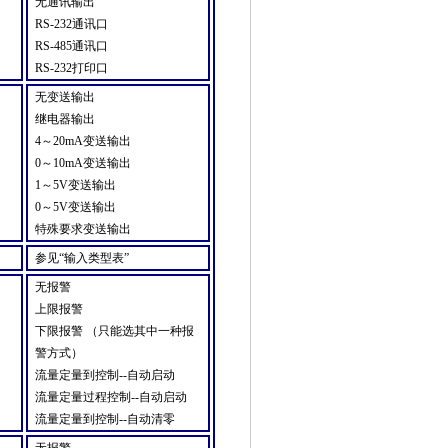
无通讯输出
RS-232
通讯口
RS-485
通讯口
RS-232
打印口
无变送输出
继电器输出
4
～
20mA
变送输出
0
～
10mA
变送输出
1
～
5V
变送输出
0
～
5V
变送输出
特殊要求变送输出
参见
“
输入类型表
”
无报警
上限报警
下限报警
（
只能选其中一种报
警方式
）
流量定量到控制
--
自动启动
流量定量过程控制
--
自动启动
流量定量到控制
--
自动清零
无报警