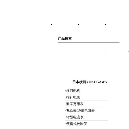
网站首页
公司简介
产品展
产品搜索
日本横河YOKOGAWA
·横河电机
·指针电表
·数字万用表
·兆欧表/绝缘电阻表
·钳型电流表
·便携式校验仪