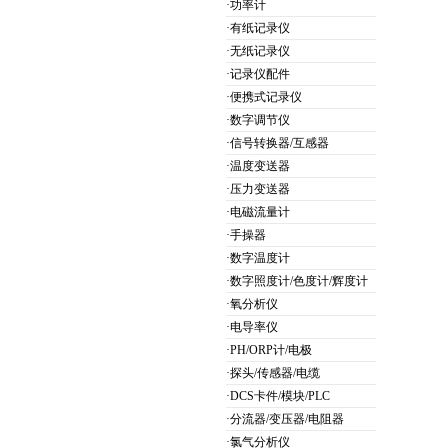
·功率计
·有纸记录仪
·无纸记录仪
·记录仪配件
·便携式记录仪
·数字调节仪
·信号转换器/互感器
·温度变送器
·压力变送器
·电磁流量计
·手操器
·数字温度计
·数字照度计/色度计/辉度计
·氧分析仪
·电导率仪
·PH/ORP计/电极
·探头/传感器/电缆
·DCS卡件/模块/PLC
·分流器/变压器/电阻器
·氯气分析仪