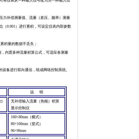
可将仪表从一种输入信号改为另一种输入信
压力补偿测量值、流量
（
差压、频率
）
测量
位
（0.001）
进行累积，可设定仪表内部参数
总累积量的数据不丢失；
制，内置多种流量积算公式，可适应各测量
的设备进行双向通信，组成网络控制系统。
说
明
□
无补偿输入流量
（
热能
）
积算
显示控制仪
160×80mm（
横式
）
80×160mm（
竖式
）
96×96mm