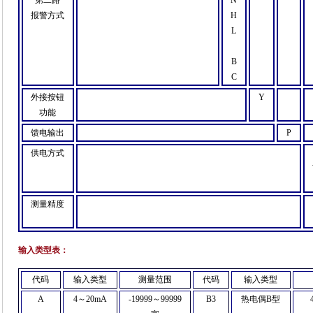
报警方式
H
L
B
C
外接按钮
Y
功能
馈电输出
P
供电方式
测量精度
输入类型表：
代码
输入类型
测量范围
代码
输入类型
A
4
～
20mA
-19999
～
99999
B3
热电偶
B
型