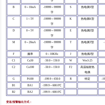
字
B
0
～
10mA
-19999
～
99999
S
热电偶
S
型
字
C
1
～
5V
-19999
～
99999
K
热电偶
K
型
字
D
0
～
5V
-19999
～
99999
E
热电偶
E
型
字
M
0
～
20mA
-19999
～
99999
T
热电偶
T
型
-
字
F
频率
0
～
10KHz
J
热电偶
J
型
C1
Cu50
-50.0
～
150.0
W
Wre3-25
C2
Cu100
-50.0
～
150.0
F2
高温辐射热
电偶
G
Pt100
-199.9
～
650.0
R
特定
-1
B1
BA1
-199.9
～
600.0
℃
B2
BA2
-199.9
～
600.0
℃
变送
/
报警输出方式：