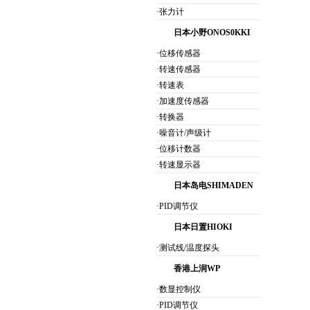
·张力计
日本小野ONOS0KKI
·位移传感器
·转速传感器
·转速表
·加速度传感器
·转换器
·噪音计/声级计
·位移计数器
·转速显示器
日本岛电SHIMADEN
·PID调节仪
日本日置HIOKI
·测试线/温度探头
香港上润WP
·数显控制仪
·PID调节仪