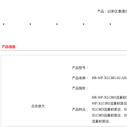
主营产品：
记录仪,数显
示
最新供应
技术指南
最新动态
在线订单
荣誉
产品信息
产品型号：
产品名称：
HR-WP-XLC801-02
产品报价：
HR-WP-XLC801流量
WP-XLC901流量积算仪
点击放大
产品特点：
XLC803流量积算仪、HR
XLC805流量积算仪、HR
流量积算仪、