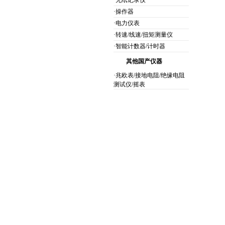
·无纸记录仪
·操作器
·电力仪表
·转速/线速/扭矩测量仪
·智能计数器/计时器
其他国产仪器
·兆欧表/接地电阻/绝缘电阻
测试仪/摇表