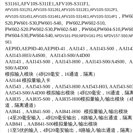
S31161,AFV10S-S311E1,AFV10S-S311F1,
AFV10S-S31251,AFV10S-S31261,AFV10S-S312E1,AFV10S-S312F1,
，
PW60
AFV10S-S31451,AFV10S-S31461,AFV10S-S314E1,AFV10S-S314F1
S20,PW601-S30,PW601-S40
。
PW602,PW602-S10,
PW602-S20.PW602-S30,PW602-S40
，
PW604,PW604-S10,PW60
PW604-S30,PW604-S40
,
NFDV161-P50,NFDV161-P51
NFDV157-S50,NF
SE1
AEP9D,AEP9D-40,AEP9D-41
AAI143
，AAI143-S00，AAI14
，
AAI143-H03/A4S00、AAI143-S00/A4D00
AAI143
，AAI143-S00，AAI143-H00，AAI143-S00/A4S00、AA
S00/A4D00
模拟输入模块（4到20毫安，16通道，隔离）
AAI144
模拟量输入卡
AAI543
，AAI543-S00，AAI543-H00 AAI543-H03, AAI543-S
AAI543-S00/A4D00 模拟输出模块（4到20毫安，16通道，隔
AAI835
，AAI835-S00，AAI835-H00模拟量输入/输出模块
道，隔离通道）
AAI841
，AAI841-S00，AAI841-H00 模拟量输入/输出模块
（4至20毫安输入，4到20毫安输出，8路输入/输出通道，隔离
AAB841
，AAB841-S00模拟量输入/输出模块
（1至5伏的输入，4到20毫安输出，8路输入/输出通道，隔离