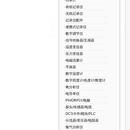
·功率计
·有纸记录仪
·无纸记录仪
·记录仪配件
·便携式记录仪
·数字调节仪
·信号转换器/互感器
·温度变送器
·压力变送器
·电磁流量计
·手操器
·数字温度计
·数字照度计/色度计/辉度计
·氧分析仪
·电导率仪
·PH/ORP计/电极
·探头/传感器/电缆
·DCS卡件/模块/PLC
·分流器/变压器/电阻器
·氯气分析仪