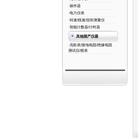
·操作器
·电力仪表
·转速/线速/扭矩测量仪
·智能计数器/计时器
其他国产仪器
·兆欧表/接地电阻/绝缘电阻
测试仪/摇表