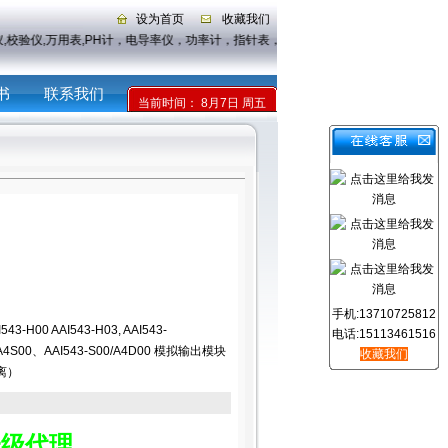
设为首页
收藏我们
显仪,校验仪,万用表,PH计，电导率仪，功率计，指针表，示波器，传感器
书
联系我们
当前时间：
8月7日 周五
手机:13710725812
43-H00 AAI543-H03, AAI543-
电话:15113461516
0/A4S00、AAI543-S00/A4D00 模拟输出模块
收藏我们
离）
一级代理