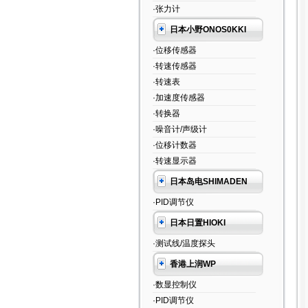
·张力计
日本小野ONOS0KKI
·位移传感器
·转速传感器
·转速表
·加速度传感器
·转换器
·噪音计/声级计
·位移计数器
·转速显示器
日本岛电SHIMADEN
·PID调节仪
日本日置HIOKI
·测试线/温度探头
香港上润WP
·数显控制仪
·PID调节仪