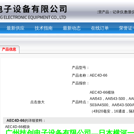
主营产品：
记录仪,数
最新供应
技术指南
最新动态
在线订单
荣誉证
产品信息
产品型号：
产品名称：
AEC4D-66
产品报价：
AEC4D-66模块
AAI543，AAI543-S00，AAI5
点击放大
产品特点：
S03/A4S00、AAI543-S0
（4到20毫安，16通道，隔
AEC4D-66
的详细资料：
AEC4D-66模块
广州技创电子设备有限公司—日本横河