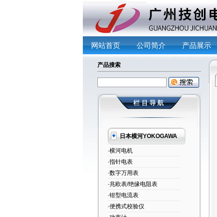
网站首页
公司简介
产品展示
产品搜索
日本横河YOKOGAWA
·横河电机
·指针电表
·数字万用表
·兆欧表/绝缘电阻表
·钳型电流表
·便携式校验仪