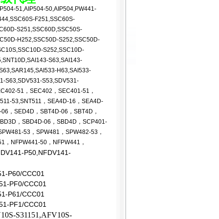
04-51,AIP504-50,AIP504,PW441-
444,SSC60S-F251,SSC60S-
SC60D-S251,SSC60D,SSC50S-
SC50D-H252,SSC50D-S252,SSC50D-
SC10S,SSC10D-S252,SSC10D-
SNT10D,SAI143-S63,SAI143-
S63,SAR145,SAI533-H63,SAI533-
1-S63,SDV531-S53,SDV531-
SEC402-51，SEC402，SEC401-51，
T511-53,SNT511，SEA4D-16，SEA4D-
-06，SED4D，SBT4D-06，SBT4D，
SBD3D，SBD4D-06，SBD4D，SCP401-
SPW481-53，SPW481，SPW482-53，
-51，NFPW441-50，NFPW441，
DV141-P50,NFDV141-
51-P60/CCC01
51-PF0/CCC01
51-P61/CCC01
51-PF1/CCC01
10S-S31151,AFV10S-