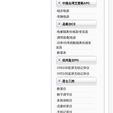
中国台湾艾普斯APC
·稳压电源
·变频电源
圣斯尔CE
·电量隔离传感器/变送器
·调理器/配电器
·功率/功率因数隔离传感变
送器
·数显表
杭州盘古PG
·VX6100彩屏无纸记录仪
·VX5100蓝屏无纸记录仪
昆仑工控
·数显仪
·数字调节仪
·多路巡检仪
·流量积算仪
·无纸记录仪