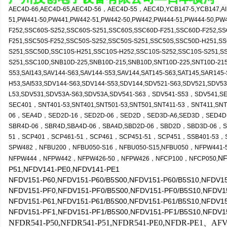
AEC4D-66,AEC4D-65,AEC4D-56，AEC4D-55，AEC4D,YCB147-5,YCB147,AIP5
51,PW441-50,PW441,PW442-51,PW442-50,PW442,PW444-51,PW444-50,PW
F252,SSC60S-S252,SSC60S-S251,SSC60S,SSC60D-F251,SSC60D-F252,S
F251,SSC50S-F252,SSC50S-S252,SSC50S-S251,SSC50S,SSC50D-H251,S
S251,SSC50D,SSC10S-H251,SSC10S-H252,SSC10S-S252,SSC10S-S251,S
S251,SSC10D,SNB10D-225,SNB10D-215,SNB10D,SNT10D-225,SNT10D-215,
S53,SAI143,SAV144-S63,SAV144-S53,SAV144,SAT145-S63,SAT145,SAR145-
H53,SAI533,SDV144-S63,SDV144-S53,SDV144,SDV521-S63,SDV521,SDV53
L53,SDV531,SDV53A-S63,SDV53A,SDV541-S63，SDV541-S53，SDV541,
SEC401，SNT401-53,SNT401,SNT501-53,SNT501,SNT411-53，SNT411,SN
06，SEA4D，SED2D-16，SED2D-06，SED2D，SED3D-A6,SED3D，SED4D
SBR4D-06，SBR4D,SBA4D-06，SBA4D,SBD2D-06，SBD2D，SBD3D-06，
51，SCP401，SCP461-51，SCP461，SCP451-51，SCP451，SSB401-53，
SPW482，NFBU200，NFBU050-S16，NFBU050-S15,NFBU050，NFPW441
NF
NFPW444，NFPW442，NFPW426-50，NFPW426，NFCP100，NFCP050,
P51,NFDV141-PE0,NFDV141-PE1
NFDV151-P60,NFDV151-P60/B5S00,NFDV151-P60/B5S10,NFDV1
NFDV151-PF0,NFDV151-PF0/B5S00,NFDV151-PF0/B5S10,NFDV1
NFDV151-P61,NFDV151-P61/B5S00,NFDV151-P61/B5S10,NFDV1
NFDV151-PF1,NFDV151-PF1/B5S00,NFDV151-PF1/B5S10,NFDV1
NFDR541-P50,NFDR541-P51,NFDR541-PE0,NFDR-PE1、
AFV