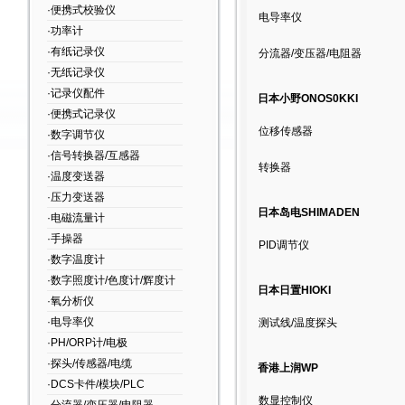
·便携式校验仪
电导率仪
·功率计
·有纸记录仪
分流器/变压器/电阻器
·无纸记录仪
·记录仪配件
日本小野ONOS0KKI
·便携式记录仪
位移传感器
·数字调节仪
·信号转换器/互感器
转换器
·温度变送器
·压力变送器
日本岛电SHIMADEN
·电磁流量计
·手操器
PID调节仪
·数字温度计
·数字照度计/色度计/辉度计
日本日置HIOKI
·氧分析仪
·电导率仪
测试线/温度探头
·PH/ORP计/电极
·探头/传感器/电缆
香港上润WP
·DCS卡件/模块/PLC
数显控制仪