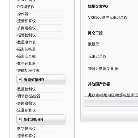
杭州盘古PG
·PID调节仪
·操作器
VX6100彩屏无纸记录仪
·流量积算仪
·多路巡检仪
昆仑工控
·报警控制仪
·数显电力表
数显仪
·隔离转换器
·隔离安全栅
无纸记录仪
·数字运算器
智能计数器/计时器
·智能功率仪表
香港虹润HR
其他国产仪器
·数显控制仪
兆欧表/接地电阻/绝缘电阻测试
·调节仪/温控器
·多路巡检仪
·流量积算仪
新虹润NHR
·数字显示仪
·流量积算仪