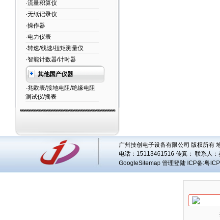
·流量积算仪
·无纸记录仪
·操作器
·电力仪表
·转速/线速/扭矩测量仪
·智能计数器/计时器
其他国产仪器
·兆欧表/接地电阻/绝缘电阻
测试仪/摇表
广州技创电子设备有限公司 版权所有 地址
电话：15113461516 传真： 联系人：
GoogleSitemap
管理登陆
ICP备:
粤ICP