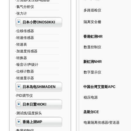
·分流器/变压器/电阻器
·氯气分析仪
多路巡检仪
·张力计
隔离安全栅
日本小野ONOS0KKI
·位移传感器
香港虹润HR
·转速传感器
·转速表
数显控制仪
·加速度传感器
·转换器
新虹润NHR
·噪音计/声级计
·位移计数器
数字显示仪
·转速显示器
日本岛电SHIMADEN
中国台湾艾普斯APC
·PID调节仪
稳压电源
日本日置HIOKI
圣斯尔CE
·测试线/温度探头
香港上润WP
电量隔离传感器/变送器
·数显控制仪