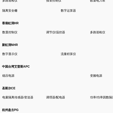
多路巡检仪
报警控制仪
数显电力表
隔离安全栅
数字运算器
香港虹润HR
数显控制仪
调节仪/温控器
多路巡检仪
新虹润NHR
数字显示仪
流量积算仪
中国台湾艾普斯APC
稳压电源
变频电源
圣斯尔CE
电量隔离传感器/变送器
调理器/配电器
功率/功率因数隔
杭州盘古PG