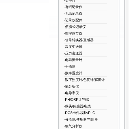
·功率计
·有纸记录仪
·无纸记录仪
·记录仪配件
·便携式记录仪
·数字调节仪
·信号转换器/互感器
·温度变送器
·压力变送器
·电磁流量计
·手操器
·数字温度计
·数字照度计/色度计/辉度计
·氧分析仪
·电导率仪
·PH/ORP计/电极
·探头/传感器/电缆
·DCS卡件/模块/PLC
·分流器/变压器/电阻器
·氯气分析仪