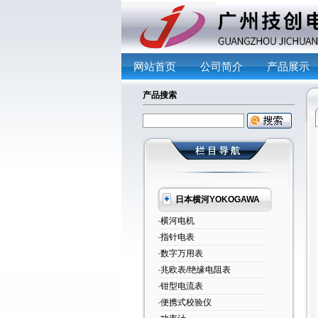
网站首页
公司简介
产品展示
产品搜索
日本横河YOKOGAWA
·横河电机
·指针电表
·数字万用表
·兆欧表/绝缘电阻表
·钳型电流表
·便携式校验仪