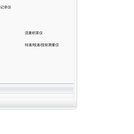
纸记录仪
流量积算仪
转速/线速/扭矩测量仪