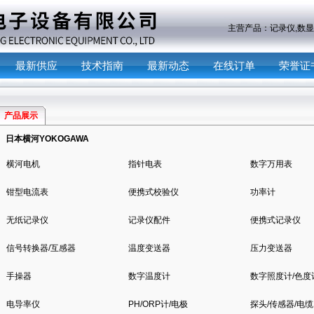
主营产品：
记录仪,数显
最新供应
技术指南
最新动态
在线订单
荣誉证
产品展示
日本横河YOKOGAWA
横河电机
指针电表
数字万用表
钳型电流表
便携式校验仪
功率计
无纸记录仪
记录仪配件
便携式记录仪
信号转换器/互感器
温度变送器
压力变送器
手操器
数字温度计
数字照度计/色度
电导率仪
PH/ORP计/电极
探头/传感器/电缆