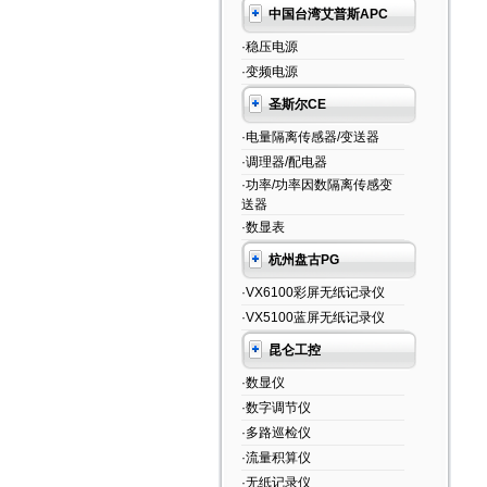
中国台湾艾普斯APC
·稳压电源
·变频电源
圣斯尔CE
·电量隔离传感器/变送器
·调理器/配电器
·功率/功率因数隔离传感变
送器
·数显表
杭州盘古PG
·VX6100彩屏无纸记录仪
·VX5100蓝屏无纸记录仪
昆仑工控
·数显仪
·数字调节仪
·多路巡检仪
·流量积算仪
·无纸记录仪