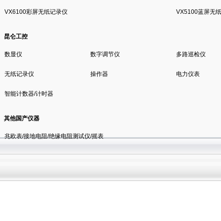
VX6100彩屏无纸记录仪
VX5100蓝屏无
昆仑工控
数显仪
数字调节仪
多路巡检仪
无纸记录仪
操作器
电力仪表
智能计数器/计时器
其他国产仪器
兆欧表/接地电阻/绝缘电阻测试仪/摇表