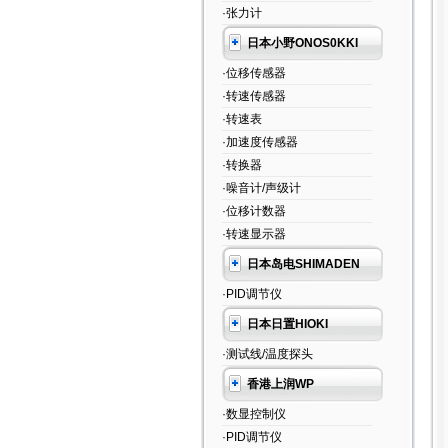
·张力计
日本小野ONOS0KKI
·位移传感器
·转速传感器
·转速表
·加速度传感器
·转换器
·噪音计/声级计
·位移计数器
·转速显示器
日本岛电SHIMADEN
·PID调节仪
日本日置HIOKI
·测试线/温度探头
香港上润WP
·数显控制仪
·PID调节仪