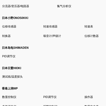
分流器/变压器/电阻器
氯气分析仪
日本小野ONOS0KKI
位移传感器
转速传感器
转速表
转换器
噪音计/声级计
位移计数器
日本岛电SHIMADEN
PID调节仪
日本日置HIOKI
测试线/温度探头
香港上润WP
数显控制仪
PID调节仪
操作器