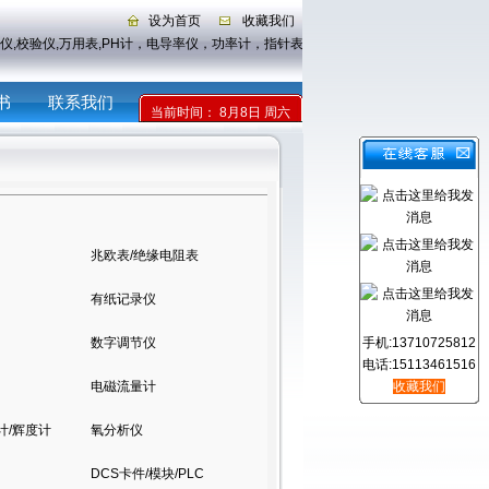
设为首页
收藏我们
仪,校验仪,万用表,PH计，电导率仪，功率计，指针表，示波器，传感器
书
联系我们
当前时间：
8月8日 周六
兆欧表/绝缘电阻表
有纸记录仪
手机:13710725812
数字调节仪
电话:15113461516
收藏我们
电磁流量计
计/辉度计
氧分析仪
DCS卡件/模块/PLC