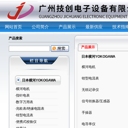
网站首页
公司简介
产品展示
最新供应
技术指
产品搜索
产品展示
日本横河YOKOGAWA
横河电机
钳型电流表
日本横河YOKOGAWA
·横河电机
无纸记录仪
·指针电表
信号转换器/互感器
·数字万用表
·兆欧表/绝缘电阻表
手操器
·钳型电流表
·便携式校验仪
电导率仪