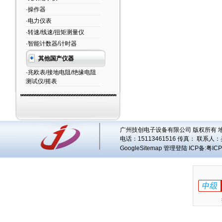
·操作器
·电力仪表
·转速/线速/扭矩测量仪
·智能计数器/计时器
其他国产仪器
·兆欧表/接地电阻/绝缘电阻
测试仪/摇表
广州技创电子设备有限公司 版权所有 地址
电话：15113461516 传真： 联系人：
GoogleSitemap
管理登陆
ICP备:
粤ICP