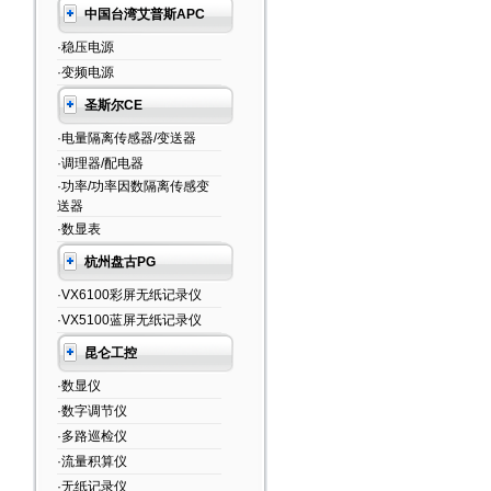
中国台湾艾普斯APC
·稳压电源
·变频电源
圣斯尔CE
·电量隔离传感器/变送器
·调理器/配电器
·功率/功率因数隔离传感变
送器
·数显表
杭州盘古PG
·VX6100彩屏无纸记录仪
·VX5100蓝屏无纸记录仪
昆仑工控
·数显仪
·数字调节仪
·多路巡检仪
·流量积算仪
·无纸记录仪