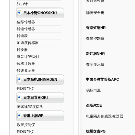
多路巡检仪
·张力计
隔离安全栅
日本小野ONOS0KKI
·位移传感器
香港虹润HR
·转速传感器
·转速表
数显控制仪
·加速度传感器
·转换器
新虹润NHR
·噪音计/声级计
·位移计数器
数字显示仪
·转速显示器
日本岛电SHIMADEN
中国台湾艾普斯APC
·PID调节仪
稳压电源
日本日置HIOKI
圣斯尔CE
·测试线/温度探头
香港上润WP
电量隔离传感器/变送器
·数显控制仪
杭州盘古PG
·PID调节仪