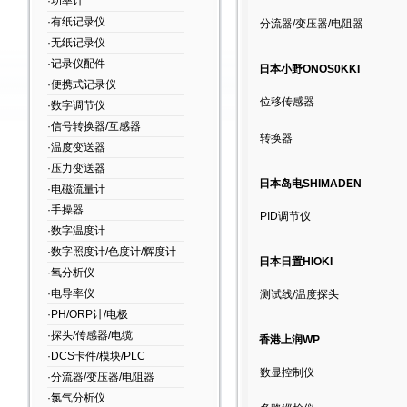
·功率计
·有纸记录仪
分流器/变压器/电阻器
·无纸记录仪
·记录仪配件
日本小野ONOS0KKI
·便携式记录仪
位移传感器
·数字调节仪
·信号转换器/互感器
转换器
·温度变送器
·压力变送器
日本岛电SHIMADEN
·电磁流量计
·手操器
PID调节仪
·数字温度计
·数字照度计/色度计/辉度计
日本日置HIOKI
·氧分析仪
·电导率仪
测试线/温度探头
·PH/ORP计/电极
·探头/传感器/电缆
香港上润WP
·DCS卡件/模块/PLC
数显控制仪
·分流器/变压器/电阻器
·氯气分析仪