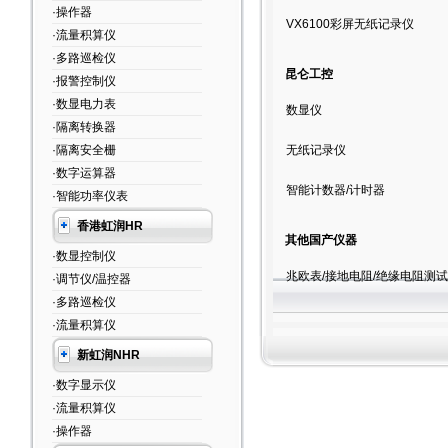
·操作器
VX6100彩屏无纸记录仪
·流量积算仪
·多路巡检仪
昆仑工控
·报警控制仪
·数显电力表
数显仪
·隔离转换器
·隔离安全栅
无纸记录仪
·数字运算器
智能计数器/计时器
·智能功率仪表
香港虹润HR
其他国产仪器
·数显控制仪
兆欧表/接地电阻/绝缘电阻测试
·调节仪/温控器
·多路巡检仪
·流量积算仪
新虹润NHR
·数字显示仪
·流量积算仪
·操作器