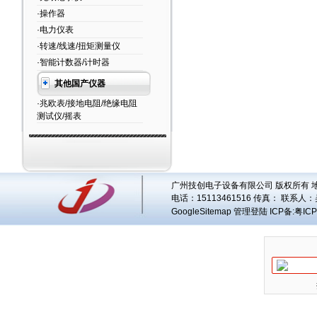
·操作器
·电力仪表
·转速/线速/扭矩测量仪
·智能计数器/计时器
其他国产仪器
·兆欧表/接地电阻/绝缘电阻
测试仪/摇表
广州技创电子设备有限公司 版权所有 地址
电话：15113461516 传真： 联系人：
GoogleSitemap
管理登陆
ICP备:
粤ICP