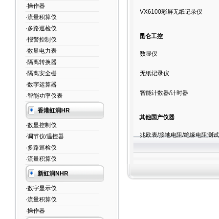
·操作器
VX6100彩屏无纸记录仪
·流量积算仪
·多路巡检仪
昆仑工控
·报警控制仪
·数显电力表
数显仪
·隔离转换器
·隔离安全栅
无纸记录仪
·数字运算器
智能计数器/计时器
·智能功率仪表
香港虹润HR
其他国产仪器
·数显控制仪
兆欧表/接地电阻/绝缘电阻测试
·调节仪/温控器
·多路巡检仪
·流量积算仪
新虹润NHR
·数字显示仪
·流量积算仪
·操作器