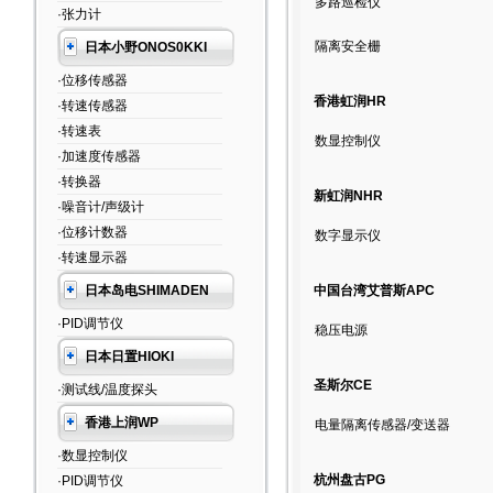
多路巡检仪
·张力计
隔离安全栅
日本小野ONOS0KKI
·位移传感器
香港虹润HR
·转速传感器
·转速表
数显控制仪
·加速度传感器
·转换器
新虹润NHR
·噪音计/声级计
·位移计数器
数字显示仪
·转速显示器
日本岛电SHIMADEN
中国台湾艾普斯APC
·PID调节仪
稳压电源
日本日置HIOKI
圣斯尔CE
·测试线/温度探头
香港上润WP
电量隔离传感器/变送器
·数显控制仪
杭州盘古PG
·PID调节仪