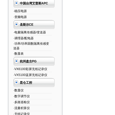
中国台湾艾普斯APC
·稳压电源
·变频电源
圣斯尔CE
·电量隔离传感器/变送器
·调理器/配电器
·功率/功率因数隔离传感变
送器
·数显表
杭州盘古PG
·VX6100彩屏无纸记录仪
·VX5100蓝屏无纸记录仪
昆仑工控
·数显仪
·数字调节仪
·多路巡检仪
·流量积算仪
·无纸记录仪