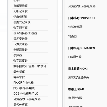
·功率计
·有纸记录仪
分流器/变压器/电阻器
·无纸记录仪
·记录仪配件
日本小野ONOS0KKI
·便携式记录仪
位移传感器
·数字调节仪
·信号转换器/互感器
转换器
·温度变送器
·压力变送器
日本岛电SHIMADEN
·电磁流量计
·手操器
PID调节仪
·数字温度计
·数字照度计/色度计/辉度计
日本日置HIOKI
·氧分析仪
·电导率仪
测试线/温度探头
·PH/ORP计/电极
·探头/传感器/电缆
香港上润WP
·DCS卡件/模块/PLC
数显控制仪
·分流器/变压器/电阻器
·氯气分析仪