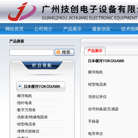
网站首页
公司简介
产品展示
最新供应
技术指
产品搜索
产品展示
日本横河YOKOGAWA
横河电机
钳型电流表
日本横河YOKOGAWA
·横河电机
无纸记录仪
·指针电表
信号转换器/互感器
·数字万用表
·兆欧表/绝缘电阻表
手操器
·钳型电流表
·便携式校验仪
电导率仪