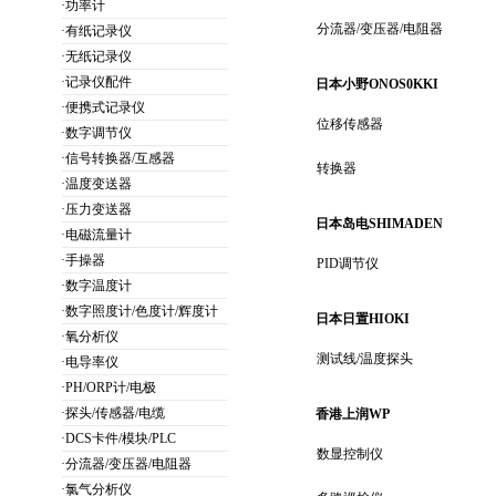
·功率计
分流器/变压器/电阻器
·有纸记录仪
·无纸记录仪
·记录仪配件
日本小野ONOS0KKI
·便携式记录仪
位移传感器
·数字调节仪
·信号转换器/互感器
转换器
·温度变送器
·压力变送器
日本岛电SHIMADEN
·电磁流量计
·手操器
PID调节仪
·数字温度计
·数字照度计/色度计/辉度计
日本日置HIOKI
·氧分析仪
测试线/温度探头
·电导率仪
·PH/ORP计/电极
·探头/传感器/电缆
香港上润WP
·DCS卡件/模块/PLC
数显控制仪
·分流器/变压器/电阻器
·氯气分析仪