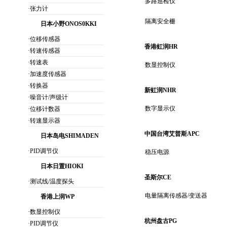
多路巡检仪
·张力计
隔离安全栅
日本小野ONOS0KKI
·位移传感器
香港虹润HR
·转速传感器
·转速表
数显控制仪
·加速度传感器
·转换器
新虹润NHR
·噪音计/声级计
数字显示仪
·位移计数器
·转速显示器
中国台湾艾普斯APC
日本岛电SHIMADEN
·PID调节仪
稳压电源
日本日置HIOKI
圣斯尔CE
·测试线/温度探头
电量隔离传感器/变送器
香港上润WP
·数显控制仪
杭州盘古PG
·PID调节仪