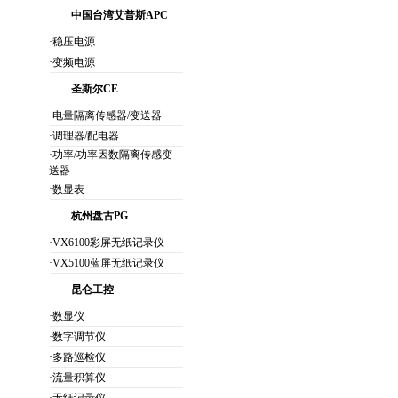
中国台湾艾普斯APC
·稳压电源
·变频电源
圣斯尔CE
·电量隔离传感器/变送器
·调理器/配电器
·功率/功率因数隔离传感变
送器
·数显表
杭州盘古PG
·VX6100彩屏无纸记录仪
·VX5100蓝屏无纸记录仪
昆仑工控
·数显仪
·数字调节仪
·多路巡检仪
·流量积算仪