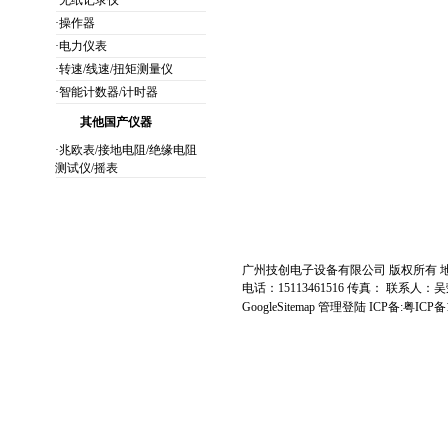
·无纸记录仪
·操作器
·电力仪表
·转速/线速/扭矩测量仪
·智能计数器/计时器
其他国产仪器
·兆欧表/接地电阻/绝缘电阻
测试仪/摇表
广州技创电子设备有限公司 版权所有 地址
电话：15113461516 传真： 联系人：
吴
GoogleSitemap
管理登陆
ICP备:
粤ICP备1