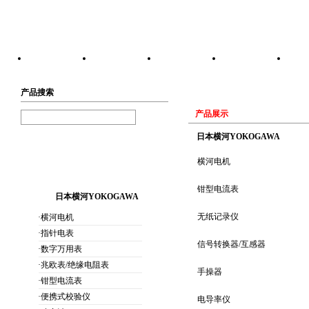
网站首页
公司简介
产品展示
最新供应
技
产品搜索
产品展示
日本横河YOKOGAWA
横河电机
钳型电流表
日本横河YOKOGAWA
无纸记录仪
·横河电机
·指针电表
信号转换器/互感器
·数字万用表
·兆欧表/绝缘电阻表
手操器
·钳型电流表
·便携式校验仪
电导率仪