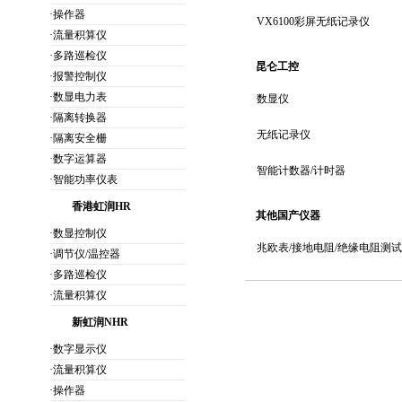
·操作器
VX6100彩屏无纸记录仪
·流量积算仪
·多路巡检仪
昆仑工控
·报警控制仪
·数显电力表
数显仪
·隔离转换器
无纸记录仪
·隔离安全栅
·数字运算器
智能计数器/计时器
·智能功率仪表
香港虹润HR
其他国产仪器
·数显控制仪
兆欧表/接地电阻/绝缘电阻测试
·调节仪/温控器
·多路巡检仪
·流量积算仪
新虹润NHR
·数字显示仪
·流量积算仪
·操作器