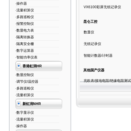
·操作器
VX6100彩屏无纸记录仪
·流量积算仪
·多路巡检仪
昆仑工控
·报警控制仪
·数显电力表
数显仪
·隔离转换器
·隔离安全栅
无纸记录仪
·数字运算器
智能计数器/计时器
·智能功率仪表
香港虹润HR
其他国产仪器
·数显控制仪
兆欧表/接地电阻/绝缘电阻测试
·调节仪/温控器
·多路巡检仪
·流量积算仪
新虹润NHR
·数字显示仪
·流量积算仪
·操作器