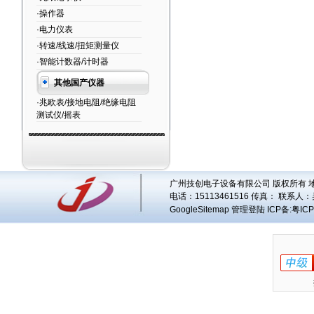
·操作器
·电力仪表
·转速/线速/扭矩测量仪
·智能计数器/计时器
其他国产仪器
·兆欧表/接地电阻/绝缘电阻
测试仪/摇表
广州技创电子设备有限公司 版权所有 地址
电话：15113461516 传真： 联系人：
GoogleSitemap
管理登陆
ICP备:
粤ICP