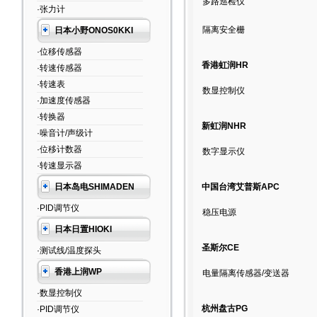
多路巡检仪
·张力计
隔离安全栅
日本小野ONOS0KKI
·位移传感器
香港虹润HR
·转速传感器
·转速表
数显控制仪
·加速度传感器
·转换器
新虹润NHR
·噪音计/声级计
·位移计数器
数字显示仪
·转速显示器
日本岛电SHIMADEN
中国台湾艾普斯APC
·PID调节仪
稳压电源
日本日置HIOKI
圣斯尔CE
·测试线/温度探头
香港上润WP
电量隔离传感器/变送器
·数显控制仪
杭州盘古PG
·PID调节仪