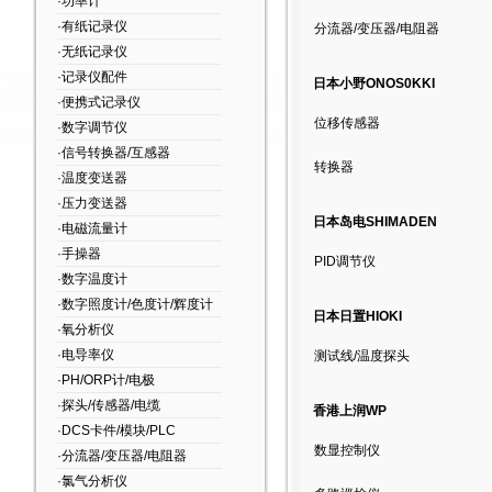
·功率计
·有纸记录仪
分流器/变压器/电阻器
·无纸记录仪
·记录仪配件
日本小野ONOS0KKI
·便携式记录仪
位移传感器
·数字调节仪
·信号转换器/互感器
转换器
·温度变送器
·压力变送器
日本岛电SHIMADEN
·电磁流量计
·手操器
PID调节仪
·数字温度计
·数字照度计/色度计/辉度计
日本日置HIOKI
·氧分析仪
·电导率仪
测试线/温度探头
·PH/ORP计/电极
·探头/传感器/电缆
香港上润WP
·DCS卡件/模块/PLC
数显控制仪
·分流器/变压器/电阻器
·氯气分析仪