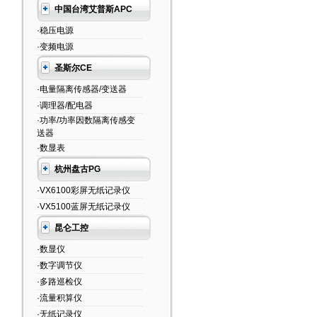
中国台湾艾普斯APC
·稳压电源
·变频电源
圣斯尔CE
·电量隔离传感器/变送器
·调理器/配电器
·功率/功率因数隔离传感变
送器
·数显表
杭州盘古PG
·VX6100彩屏无纸记录仪
·VX5100蓝屏无纸记录仪
昆仑工控
·数显仪
·数字调节仪
·多路巡检仪
·流量积算仪
·无纸记录仪