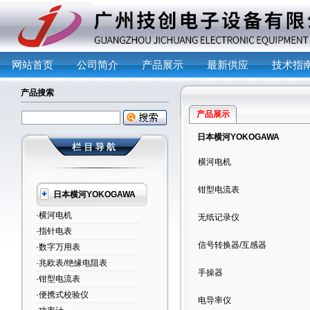
网站首页
公司简介
产品展示
最新供应
技术指
产品搜索
产品展示
日本横河YOKOGAWA
横河电机
钳型电流表
日本横河YOKOGAWA
·横河电机
无纸记录仪
·指针电表
信号转换器/互感器
·数字万用表
·兆欧表/绝缘电阻表
手操器
·钳型电流表
·便携式校验仪
电导率仪